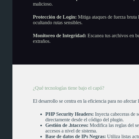
malicioso.
Protección de Login:
Mitiga ataques de fuerza bruta l
ocultando rutas sensibles.
Monitoreo de Integridad:
Escanea tus archivos en bu
extraños.
¿Qué tecnologías tiene bajo el capó?
El desarrollo se centra en la eficiencia para no afectar 
PHP Security Headers:
Inyecta cabeceras de 
directamente desde el código del plugin.
Gestión de .htaccess:
Modifica las reglas del s
accesos a nivel de sistema.
Base de datos de IPs Negras:
Utiliza listas a