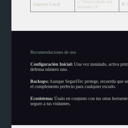
✅ Desarrollado por
Soporte Local
❌ N
docentes IT
Recomendaciones de uso
Configuración Inicial:
Una vez instalado, activa prime
defensa número uno.
Backups:
Aunque SeguriTec protege, recuerda que una
el complemento perfecto para cualquier escudo.
Ecosistema:
Úsalo en conjunto con tus otras herramie
seguro a tus visitantes.