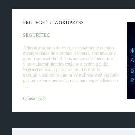
PROTEGE TU WORDPRESS
SEGURITEC
Administrar un sitio web, especialmente cuando
manejas datos de alumnos o ventas, conlleva una
gran responsabilidad. Los ataques de fuerza bruta
y las vulnerabilidades están a la orden del día.
SeguriTec
nació para que puedas dormir
tranquilo, sabiendo que tu WordPress está vigilado
por un sistema pensado por y para especialistas en
IT.
Consultame