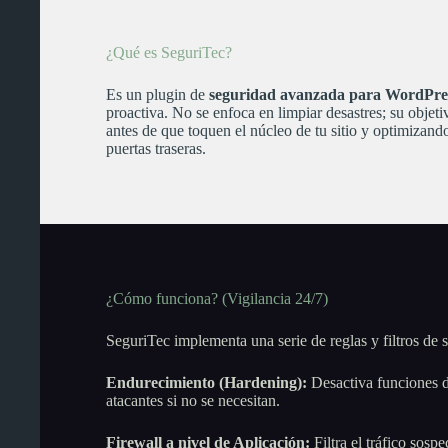
¿Qué es SeguriTec?
Es un plugin de
seguridad avanzada para WordPre
proactiva. No se enfoca en limpiar desastres; su obje
antes de que toquen el núcleo de tu sitio y optimizando
puertas traseras.
¿Cómo funciona? (Vigilancia 24/7)
SeguriTec implementa una serie de reglas y filtros de 
Endurecimiento (Hardening):
Desactiva funciones d
atacantes si no se necesitan.
Firewall a nivel de Aplicación:
Filtra el tráfico sos