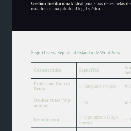
Gestión Institucional:
Ideal para sitios de escuelas do
usuarios es una prioridad legal y ética.
SeguriTec vs. Seguridad Estándar de WordPress
Wo
Característica
SeguriTec
def
Protección Fuerza
✅ Integrada y ligera
❌ I
Bruta
Ocultar rutas (Wp-
✅ Sí
❌ 
admin)
✅ Optimizado (High
Rendimiento
✅ 
Speed)