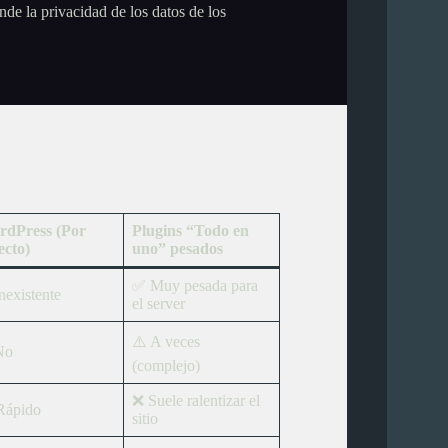
nde la privacidad de los datos de los
rdPress (Por
Plugins “Todo en
ecto)
uno” pesados
✅ Muy pesada para
nexistente
el server
⚠️ A veces
No
(complejo)
❌ Suele ralentizar el
Rápido
sitio